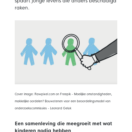
spaart jonge levens die anders beschadigd
raken.
Cover image: Rawpixel.com on Freepik -
Moeilijke omstandigheden,
makkelijke oordelen?
Bouwstenen voor een beoordelingsmodel
van
onderzoekscommissies - Leonard Geluk
Een samenleving die meegroeit met wat
kinderen nodig hebben