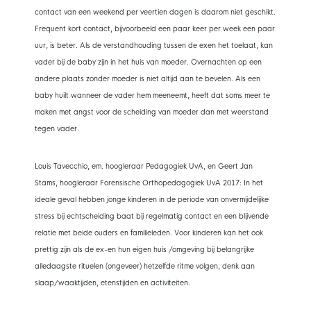
contact van een weekend per veertien dagen is daarom niet geschikt.
Frequent kort contact, bijvoorbeeld een paar keer per week een paar
uur, is beter. Als de verstandhouding tussen de exen het toelaat, kan
vader bij de baby zijn in het huis van moeder. Overnachten op een
andere plaats zonder moeder is niet altijd aan te bevelen. Als een
baby huilt wanneer de vader hem meeneemt, heeft dat soms meer te
maken met angst voor de scheiding van moeder dan met weerstand
tegen vader.
Louis Tavecchio, em. hoogleraar Pedagogiek UvA, en Geert Jan
Stams, hoogleraar Forensische Orthopedagogiek UvA 2017: In het
ideale geval hebben jonge kinderen in de periode van onvermijdelijke
stress bij echtscheiding baat bij regelmatig contact en een blijvende
relatie met beide ouders en familieleden. Voor kinderen kan het ook
prettig zijn als de ex-en hun eigen huis /omgeving bij belangrijke
alledaagste rituelen (ongeveer) hetzelfde ritme volgen, denk aan
slaap/waaktijden, etenstijden en activiteiten.