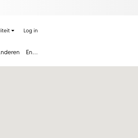
iteit
Log in
nderen
En...