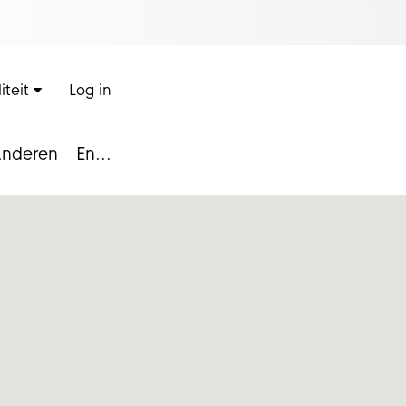
iteit
Log in
nderen
En...