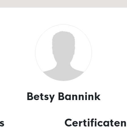
Betsy Bannink
s
Certificaten