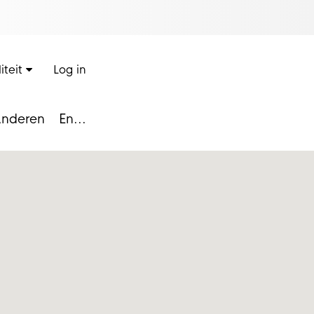
iteit
Log in
nderen
En...