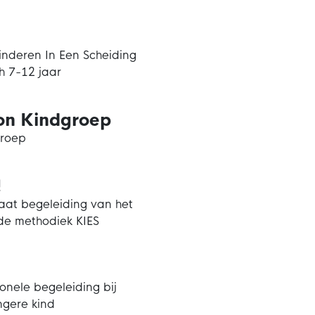
Kinderen In Een Scheiding
h 7-12 jaar
on Kindgroep
groep
!
maat begeleiding van het
 de methodiek KIES
ionele begeleiding bij
ngere kind