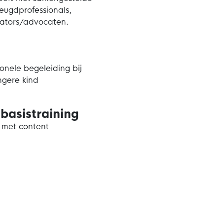
jeugdprofessionals,
iators/advocaten.
ionele begeleiding bij
ngere kind
 basistraining
 met content