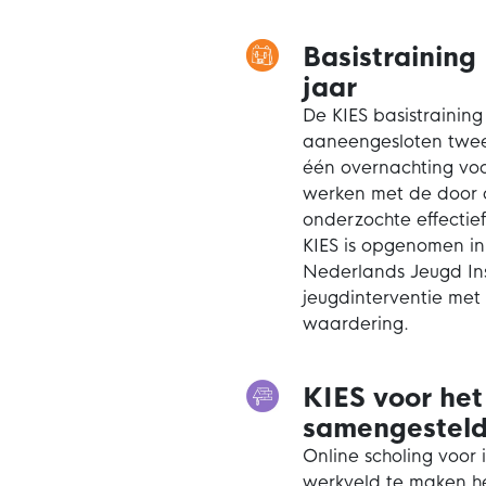
Basistraining
jaar
De KIES basistraining
aaneengesloten twee
één overnachting voor
werken met de door d
onderzochte effectie
KIES is opgenomen i
Nederlands Jeugd Inst
jeugdinterventie met
waardering.
KIES voor het 
samengestelde
Online scholing voor 
werkveld te maken h