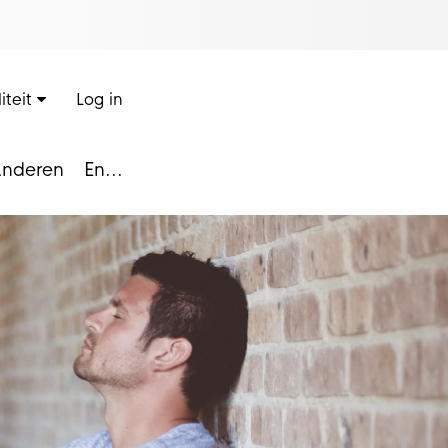
iteit
Log in
nderen
En...