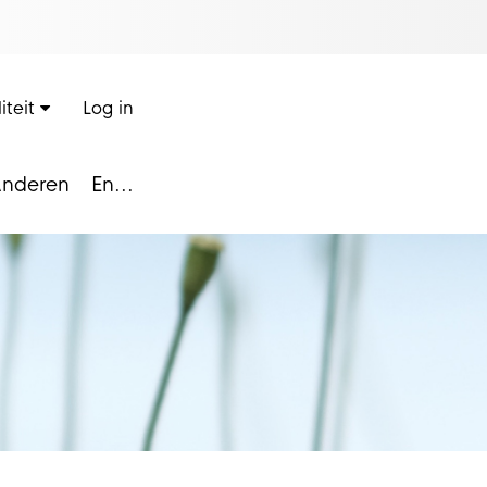
iteit
Log in
nderen
En...