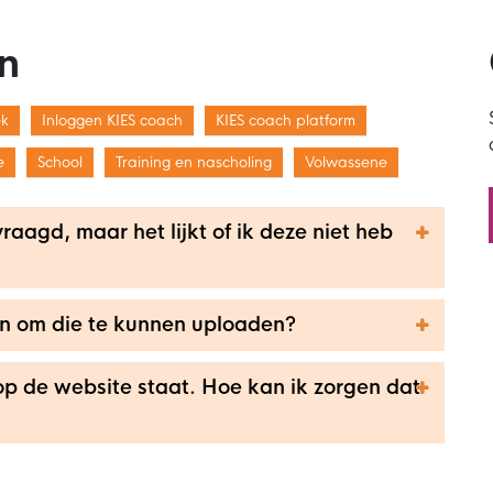
n
ek
Inloggen KIES coach
KIES coach platform
e
School
Training en nascholing
Volwassene
agd, maar het lijkt of ik deze niet heb
en om die te kunnen uploaden?
 op de website staat. Hoe kan ik zorgen dat