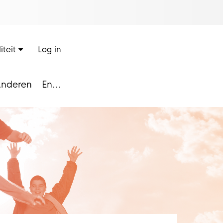
iteit
Log in
nderen
En...