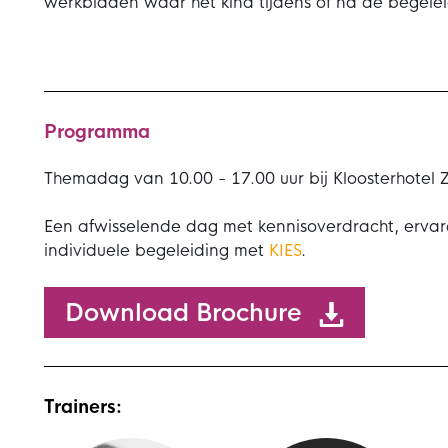
werkbladen waar het kind tijdens of na de begelei
Programma
Themadag van 10.00 - 17.00 uur bij Kloosterhotel 
Een afwisselende dag met kennisoverdracht, ervare
individuele begeleiding met
KIES
.
Download Brochure
Trainers: